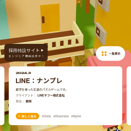
採用特設サイト
一覧表示
エンジニア積極採用中！
2024.3
LINE：ナンプレ
数字を使った王道のパズルゲームです。
クライアント
LINEヤフー株式会社
担当
開発
#Unity
#Illustrator
#Spine
詳しく見る